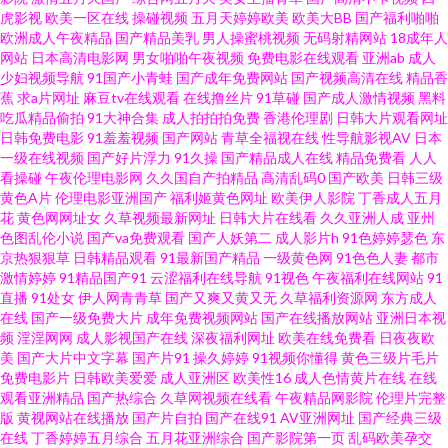
站免费 日本精品五区 五月婷婷深爱网 婷婷五月花 五月婷婷深爱激情网 天天
虎影视
欧美一区在线
操碰视频
五月天婷婷欧美
欧美大BB
国产福利啪啪
欧洲成人午夜精品
国产精品美乳
男人操蜜桃视频
无码射精网站
18成年人
网站
日本高清电影网
男女啪啪午夜视频
免费电影在线观看
亚洲ab
成人
干狠狠日 色综合一本道在线 日韩一级网址中文 91欧美另类一区 一区二区三
少妇视频导航
91国产小青蛙
国产成年免费网站
国产视频高清在线
精品香
蕉
求a片网址
麻豆tv在线观看
在线撸丝片
91草碰
国产成人激情视频
黑料
区国产少妇 中文字幕在线日韩 91N福利网 91黑丝美女 91黄色视频 91国产探
吃瓜精品偷拍
91大神合集
成人拍拍拍免费
香港伦理剧
日韩大片观看网址
日韩免费电影
91羞羞视频
国产网站
青草全福视在线
性导航影视AV
日本
一级在线视频
国产好片浮力
91久操
国产精品成人在线
精品免费看
人人
花 91次云 91se国产视频 91原创视屏 97资源共享 操操网91 爱福利导航 99热
看操碰
午夜伦理电影网
久久国自产拍精品
高清乱码0
国产欧美
日韩三级
黄色A片
伦理电影亚洲国产
福利姬黄色网址
欧美伊人影院
丁香成人五月
这里有精品 东方Va黑人 成人亚洲欧美网 国产精品久久社区 国产黄a三级大片
花
黄色网网址女
久草视频最新网址
日韩大片在线看
久久亚洲人成
亚州
色图乱伦小说
国产va免费观看
国产人妖第二
成人影片h
91色婷婷瑟色
东
京热狠狠草
日韩精品观看
91最新国产精品
一级黄色网
91色色人妻
都市
国产ts伪娘资源网站 国产操小浪穴AV片 国产黑丝精品 91黑丝国 国产25页 国
激情婷婷
91精品国产91
云涩福利在线导航
91视色
午夜福利在线网站
91
直播
91处女
伊人网青青草
国产又爽又黄又无
久草福利资源网
东方成人
内肏屄视频 熟女福利导航 91福利二区 91免费链接 91年出生的人属啥子 91视
在线
国产一级免费大片
成年免费视频网站
国产在线播放网站
亚洲日本视
频
淫淫网网
成人影视国产在线
深夜福利网址
欧美在线免费看
日夜夜欧
美
国产大片中文字幕
国产片91
操久婷婷
91视频你懂得
黄色三级片毛片
频在线观看变态版 91亚洲传媒51 91网站传媒Tv 久久精品国产婷婷久久 人人
免费电影片
日韩欧美爱爱
成人亚洲区
欧美性16
成人色情黄片在线
在线
观看亚洲精品
国产热综合
久草网视频在线看
午夜精品网影院
伦理片完整
超碰69 日韩素人导航 深爱激情网1 午夜天堂精品久久 亚洲综合下一篇28p 一
版
黄视网站在线播放
国产片自拍
国产在线91
AV亚洲网址
国产经典三级
在线
丁香婷婷五月综合
五月花亚洲综合
国产影院第一页
乱码欧美孕交