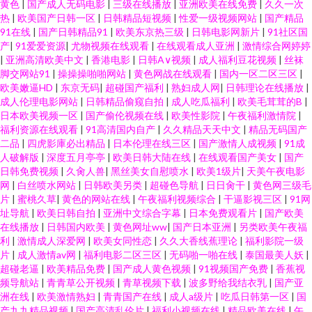
黄色
|
国产成人无码电影
|
三级在线播放
|
亚洲欧美在线免费
|
久久一次
热
|
欧美国产日韩一区
|
日韩精品短视频
|
性爱一级视频网站
|
国产精品
91在线
|
国产日韩精品91
|
欧美东京热三级
|
日韩电影网新片
|
91社区国
产
|
91爱爱资源
|
尤物视频在线观看
|
在线观看成人亚洲
|
激情综合网婷婷
|
亚洲高清欧美中文
|
香港电影
|
日韩A∨视频
|
成人福利豆花视频
|
丝袜
脚交网站91
|
操操操啪啪网站
|
黄色网战在线观看
|
国内一区二区三区
|
欧美嫩逼HD
|
东京无码
|
超碰国产福利
|
熟妇成人网
|
日韩理论在线播放
|
成人伦理电影网站
|
日韩精品偷窥自拍
|
成人吃瓜福利
|
欧美毛茸茸的B
|
日本欧美视频一区
|
国产偷伦视频在线
|
欧美性影院
|
午夜福利激情院
|
福利资源在线观看
|
91高清国内自产
|
久久精品天天中文
|
精品无码国产
二品
|
四虎影庫必出精品
|
日本伦理在线三区
|
国产激情人成视频
|
91成
人破解版
|
深度五月亭亭
|
欧美日韩大陆在线
|
在线观看国产美女
|
国产
日韩免费视频
|
久肏人兽
|
黑丝美女自慰喷水
|
欧美1级片
|
天美午夜电影
网
|
白丝喷水网站
|
日韩欧美另类
|
超碰色导航
|
日日肏干
|
黄色网三级毛
片
|
蜜桃久草
|
黄色的网站在线
|
午夜福利视频综合
|
干逼影视三区
|
91网
址导航
|
欧美日韩自拍
|
亚洲中文综合字幕
|
日本免费观看片
|
国产欧美
在线播放
|
日韩国内欧美
|
黄色网址ww
|
国产日本亚洲
|
另类欧美午夜福
利
|
激情成人深爱网
|
欧美女同性恋
|
久久大香线蕉理论
|
福利影院一级
片
|
成人激情av网
|
福利电影二区三区
|
无码啪一啪在线
|
泰国最美人妖
|
超碰老逼
|
欧美精品免费
|
国产成人黄色视频
|
91视频国产免费
|
香蕉视
频导航站
|
青青草公开视频
|
青草视频下载
|
波多野给我结衣乳
|
国产亚
洲在线
|
欧美激情熟妇
|
青青国产在线
|
成人a级片
|
吃瓜日韩第一区
|
国
产九九精品视频
|
国产高清乱伦片
|
福利小视频在线
|
精品欧美在线
|
午