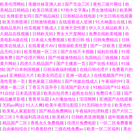
欧美伦理网站
|
美腿丝袜亚洲人妖
|
国产无业三区
|
黄色三级片网址
|
欧
美精品日韩精品
|
欧美日韩亚洲
|
97色中文字幕a
|
男女激情福利
|
欧美网
址
|
先锋影音女同
|
国产精品疯狂
|
日韩精品在线电影
|
中文日韩在线观看
|
欧美另类喷潮
|
日韩激情视频
|
在线观看成人亚洲
|
91大神露出在线
|
欧
美精品系列
|
丝瓜视频下载成人
|
亚洲天堂性爱
|
伊人久久精品欧美
|
久
久精品在线视频
|
日韩欧无码
|
男女大尺度网站
|
免费在线欧美视频
|
欧
美电影A级在线
|
日本成人免费视频
|
欧美日韩-线
|
日韩免费精品
|
日韩
欧美在线成人
|
在线看黄片AV
|
狠狠操欧美性爱
|
国产一区欧美
|
亚洲精
品无码少妇
|
欧美视频一区二区
|
国产在线不卡视频
|
福利在线看
|
91视
频免费
|
国产伦理片网站
|
国产传媒激情精品
|
岛国精品三级视频
|
岛国
黄片网站
|
四虎久久精品国产
|
国产主播第一页
|
国产在线卡精品
|
91操
情
|
国产日本韩国视频
|
日韩深夜福利视频
|
在线日韩伦理片
|
免费看片的
app
|
亚洲精品大片
|
欧美女同恋足
|
亚洲一级成人
|
在线视频国产99
|
欧
美性受第一页
|
黄色家庭三级网站
|
国产传媒在线成人
|
午夜福利99
|
亚
洲第一第二区
|
丁香五月花亭亭
|
高清国产剧大全
|
91精品国产91
|
精品
91自拍
|
日本高清资源
|
欧美自拍另类
|
超熟女自拍
|
免费日本三级
|
国产
精品嫩草影视
|
青青草乐园
|
A片播放地址
|
淫淫网网
|
亚洲国产在线观看
|
无码av网址
|
91人人爽
|
欧美午夜理论影院
|
91无码啪大学生
|
欧美色性
|
欧美私人家庭影院
|
国产精品免费网站
|
午夜福利伦理秋霞
|
国产片区二
区三区
|
午夜福利高清在线
|
欧美精片
|
日韩欧美亚洲视频
|
成年视频免费
|
精品国产二区
|
香蕉永久免费视频
|
伦理片免费电影
|
一区二区免费看黄
|
自由偷拍综合
|
91香蕉软件
|
三级在线免费av
|
欧美一区二区福利
|
美女