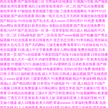
韩高清免费
国产激情视频三区
宅男福利在线播放
91视频污导航
国产啪亚
久 91足交视频丝袜 导航福利黑料 玖玖精爱爱 欧美一区二区操逼 色影音先锋
洲国
欧美性爱密臀
疯狂少妇喷潮
欧美肏屄一区二区
国产乱伦免费观看
偷拍草草草
97狠狠插
香蕉视频下载污版
三级黄色视频网址
午夜99
91日
逼视频
国产成在线观看
萌白酱一线天
乱伦五月天婷婷
美腿丝袜在线观看
五月天 夜夜涩日韩好涩夜夜撸
国产精品3p
91综合碰
国产乱女乱
成人xxxxx
日韩伦理片
91色爱
免费黄
色av网址
欧美肥老妇
欧美在线tv
加勒比在线视屏
国产美女在线免费
91
香蕉污APP
国产高清自拍一区
第一页草草影院
韩日成人
精品福利
91天
堂一区二区
日韩a级电影
国产二区高清
国产www视频
国产粉嫩
国产男女
猛视频
91社在线看
欧美日韩黄色片
变态另态另类2
91李宗精品
黑丝袜自
慰喷水
乱伦五月
国产无码网站
三级无毒免费
青青草51
91丝袜在线
91九
色在线观看
91插
成人中文字幕免费
成年人网站视频
免费在线影院
日本
欧美第一页
国产ts在线观看
午夜影院国产在线
91操在线观看
日韩在线播
放视频
成人大片一级天天
内射性爱网址大全
欧美社区第一页
欧美在线视
频播放
91视频污污污
超碰在线公开
AV蜜桃吃瓜
日本欧美在线看
国产精
选免费视频
国产精品91视频
69热最新网址
无码白丝强行免费
激情影院
日韩
久草123
福利欧美在线
成人片无码
日韩成人极品视频
国产在线诱惑
乱人xxxxx
超黄无码
三级黄色图片
91免费看视频
精品午夜福利网
精品亚
洲成a人
国产精品萌白酱
日本理论
91操电影
91一区
成人精品无
91国产
小视频
日韩美女免费直播
A片网站网址
激情文学色
国产主播第37页
青久
青青
日本精品在线播放
三级A片
国产日韩亚洲综合
91短视频网站
欧美骚
网站
丁香五月天亚洲
欧美大粗吊人妖
深夜福利亚洲
人兽福利导航
91叉
叉操小骚逼
成人18视频
欧美大鸡吧
草逼wwww
久草福利免费试看
岛国
国产在线
91人人超碰青青
美女白丝18禁
91肏比
国产三区电影
国产内射