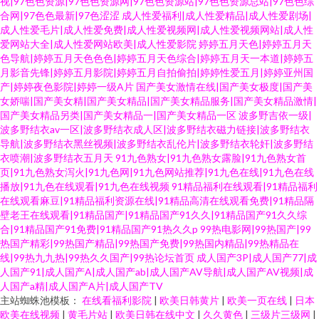
视|97色色资源|97色色资源网|97色色资源站|97色色资源总站|97色色综
合网|97色色最新|97色涩涩
成人性爱福利|成人性爱精品|成人性爱剧场|
成人性爱毛片|成人性爱免费|成人性爱视频网|成人性爱视频网站|成人性
爱网站大全|成人性爱网站欧美|成人性爱影院
婷婷五月天色|婷婷五月天
色导航|婷婷五月天色色色|婷婷五月天色综合|婷婷五月天一本道|婷婷五
月影音先锋|婷婷五月影院|婷婷五月自拍偷拍|婷婷性爱五月|婷婷亚州国
产|婷婷夜色影院|婷婷一级A片
国产美女激情在线|国产美女极度|国产美
女娇喘|国产美女精|国产美女精品|国产美女精品服务|国产美女精品激情|
国产美女精品另类|国产美女精品一|国产美女精品一区
波多野吉依一级|
波多野结衣av一区|波多野结衣成人区|波多野结衣磁力链接|波多野结衣
导航|波多野结衣黑丝视频|波多野结衣乱伦片|波多野结衣轮奸|波多野结
衣喷潮|波多野结衣五月天
91九色熟女|91九色熟女露脸|91九色熟女首
页|91九色熟女泻火|91九色网|91九色网站推荐|91九色在线|91九色在线
播放|91九色在线观看|91九色在线视频
91精品福利在线观看|91精品福利
在线观看麻豆|91精品福利资源在线|91精品高清在线观看免费|91精品隔
壁老王在线观看|91精品国产|91精品国产91久久|91精品国产91久久综
合|91精品国产91免费|91精品国产91热久久p
99热电影网|99热国产|99
热国产精彩|99热国产精品|99热国产免费|99热国内精品|99热精品在
线|99热九九热|99热久久国产|99热论坛首页
成人国产3P|成人国产77|成
人国产91|成人国产A|成人国产ab|成人国产AV导航|成人国产AV视频|成
人国产a精|成人国产A片|成人国产TV
主站蜘蛛池模板：
在线看福利影院
|
欧美日韩黄片
|
欧美一页在线
|
日本
欧美在线视频
|
黄毛片站
|
欧美日韩在线中文
|
久久黄色
|
三级片三级网
|