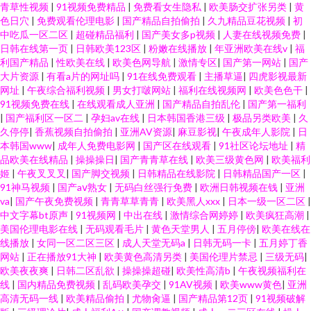
青草性视频
|
91视频免费精品
|
免费看女生隐私
|
欧美肠交扩张另类
|
黄
色日穴
|
免费观看伦理电影
|
国产精品自拍偷拍
|
久九精品豆花视频
|
初
中吃瓜一区二区
|
超碰精品福利
|
国产美女多p视频
|
人妻在线视频免费
|
日韩在线第一页
|
日韩欧美123区
|
粉嫩在线播放
|
年亚洲欧美在线v
|
福
利国产精品
|
性欧美在线
|
欧美色网导航
|
激情专区
|
国产第一网站
|
国产
大片资源
|
有看a片的网址吗
|
91在线免费观看
|
主播草逼
|
四虎影视最新
网址
|
午夜综合福利视频
|
男女打啵网站
|
福利在线视频网
|
欧美色色干
|
91视频免费在线
|
在线观看成人亚洲
|
国产精品自拍乱伦
|
国产第一福利
|
国产福利区一区二
|
孕妇av在线
|
日本韩国香港三级
|
极品另类欧美
|
久
久停停
|
香蕉视频自拍偷拍
|
亚洲AV资源
|
麻豆影视
|
午夜成年人影院
|
日
本韩国www
|
成年人免费电影网
|
国产区在线观看
|
91社区论坛地址
|
精
品欧美在线精品
|
操操操日
|
国产青青草在线
|
欧美三级黄色网
|
欧美福利
姬
|
午夜叉叉叉
|
国产脚交视频
|
日韩精品在线影院
|
日韩精品国产一区
|
91神马视频
|
国产aⅴ熟女
|
无码白丝强行免费
|
欧洲日韩视频在钱
|
亚洲
va
|
国产午夜免费视频
|
青青草草青青
|
欧美黑人xxx
|
日本一级一区二区
|
中文字幕bt原声
|
91视频网
|
中出在线
|
激情综合网婷婷
|
欧美疯狂高潮
|
美国伦理电影在线
|
无码观看毛片
|
黄色天堂男人
|
五月停傍
|
欧美在线在
线播放
|
女同一区二区三区
|
成人天堂无码a
|
日韩无码一卡
|
五月婷丁香
网站
|
正在播放91大神
|
欧美黄色高清另类
|
美国伦理片禁忌
|
三级无码
|
欧美夜夜爽
|
日韩二区乱欲
|
操操操超碰
|
欧美性高清b
|
午夜视频福利在
线
|
国内精品免费视频
|
乱码欧美孕交
|
91AV视频
|
欧美www黄色
|
亚洲
高清无码一线
|
欧美精品偷拍
|
尤物肏逼
|
国产精品第12页
|
91视频破解