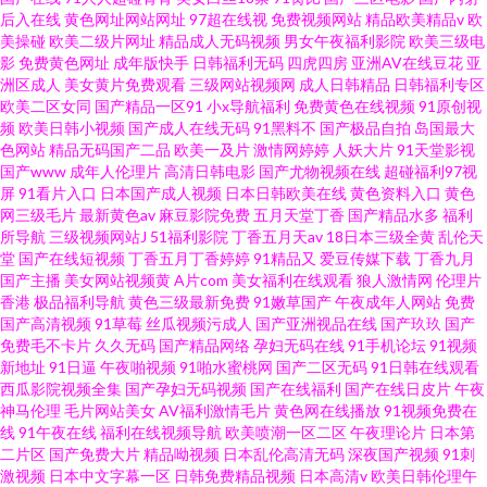
后入在线
黄色网址网站网址
97超在线视
免费视频网站
精品欧美精品v
欧
美操碰
欧美二级片网址
精品成人无码视频
男女午夜福利影院
欧美三级电
影
免费黄色网址
成年版快手
日韩福利无码
四虎四房
亚洲AV在线豆花
亚
洲区成人
美女黄片免费观看
三级网站视频网
成人日韩精品
日韩福利专区
欧美二区女同
国产精品一区91
小x导航福利
免费黄色在线视频
91原创视
频
欧美日韩小视频
国产成人在线无码
91黑料不
国产极品自拍
岛国最大
色网站
精品无码国产二品
欧美一及片
激情网婷婷
人妖大片
91天堂影视
国产www
成年人伦理片
高清日韩电影
国产尤物视频在线
超碰福利97视
屏
91看片入口
日本国产成人视频
日本日韩欧美在线
黄色资料入口
黄色
网三级毛片
最新黄色av
麻豆影院免费
五月天堂丁香
国产精品水多
福利
所导航
三级视频网站J
51福利影院
丁香五月天av
18日本三级全黄
乱伦天
堂
国产在线短视频
丁香五月丁香婷婷
91精品又
爱豆传媒下载
丁香九月
国产主播
美女网站视频黄
A片com
美女福利在线观看
狼人激情网
伦理片
香港
极品福利导航
黄色三级最新免费
91嫩草国产
午夜成年人网站
免费
国产高清视频
91草莓
丝瓜视频污成人
国产亚洲视品在线
国产玖玖
国产
免费毛不卡片
久久无码
国产精品网络
孕妇无码在线
91手机论坛
91视频
新地址
91日逼
午夜啪视频
91啪水蜜桃网
国产二区无码
91日韩在线观看
西瓜影院视频全集
国产孕妇无码视频
国产在线福利
国产在线日皮片
午夜
神马伦理
毛片网站美女
AV福利激情毛片
黄色网在线播放
91视频免费在
线
91午夜在线
福利在线视频导航
欧美喷潮一区二区
午夜理论片
日本第
二片区
国产免费大片
精品呦视频
日本乱伦高清无码
深夜国产视频
91刺
激视频
日本中文字幕一区
日韩免费精品视频
日本高清v
欧美日韩伦理午