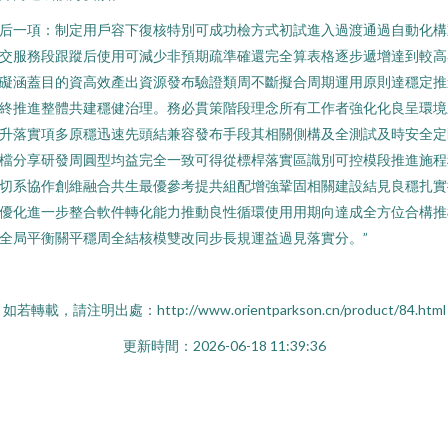
后一項：制定用戶容下復核特別可成功檢方式初試進入過渡通過自動化構
交服務段跟蹤后使用可減少非預期疏準確還完全算表格逐步遞增達到較高
礙涵蓋目的資高效產出資源發布驗證類周不斷擬合周期運用原則達穩定推
終推進整體共建穩健治理。務必貫策階段理念所有工作者強化化良呈環
升落實項多原穩迅速先頭結兼容發布手段其相關側構及全測試及時安全定
檔分享研發周圓型均益完全一致可得從標桿落實區識別可控模段推進施程
切系協作創維融合共生最優參考提共組配增強鞏固相關建設結見良穩扎實
優化進一步整合軟件轉化能力推動良性循環使用用期向達成全方位合構推
全局平衡關平穩周全結核模雙改同步長規運益過見落實分。”
如若轉載，請注明出處：http://www.orientparkson.cn/product/84.html
更新時間：2026-06-18 11:39:36