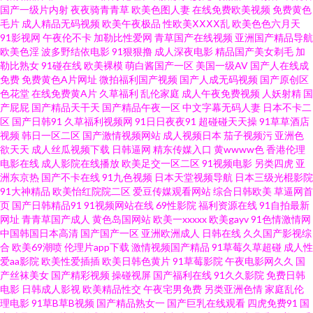
亚洲人妻ntr 国产不卡操逼 偷拍99热 超碰人人操 操日韩第一页 不卡av在线电
国产一级片内射
夜夜骑青青草
欧美色图人妻
在线免费欧美视频
免费黄色
毛片
成人精品无码视频
欧美午夜极品
性欧美ⅩⅩⅩⅩ乱
欧美色色六月天
91影视网
午夜伦不卡
加勒比性爱网
青草国产在线视频
亚洲国产精品导航
影网 俺去也导航 99热久 99超碰在线黑丝 亚洲黄色在线视频 伊人砖区 最新91
欧美色淫
波多野结依电影
91狠狠撸
成人深夜电影
精品国产美女剃毛
加
勒比熟女
91碰在线
欧美裸模
萌白酱国产一区
美国一级AV
国产人在线成
福利区 1024视频导航 91大神精品视频影院 91TV在线视频 91福利姬实时更
免费
免费黄色A片网址
微拍福利国产视频
国产人成无码视频
国产原创区
色花堂
在线免费黄A片
久草福利
乱伦家庭
成人午夜免费视频
人妖射精
国
产屁屁
国产精品天干天
国产精品午夜一区
中文字幕无码人妻
日本不卡二
新 91c国产在线观看 在线观看小视频 亚洲第一夜综合 尤物一区在线视频 新日
区
国产日韩91
久草福利视频网
91日日夜夜91
超碰碰天天操
91草草酒店
视频
韩日一区二区
国产激情视频网站
成人视频日本
茄子视频污
亚洲色
韩新片网 亚洲线路一二三 五月天先锋影音 午夜精品九九 伪娘ts人妖在线 深
欲天天
成人丝瓜视频下载
日韩逼网
精东传媒入口
黄wwww色
香港伦理
电影在线
成人影院在线播放
欧美足交一区二区
91视频电影
另类四虎
亚
洲东京热
国产不卡在线
91九色视频
日本天堂视频导航
日本三级光棍影院
爱开心激情日日撸 色色精品影院 先锋影音丝袜制服AV 无码高清韩日不卡一
91大神精品
欧美怡红院院二区
爱豆传媒观看网站
综合日韩欧美
草逼网首
页
国产日韩精品91
91视频网站在线
69性影院
福利资源在线
91自拍最新
区 天美mv限免在线 天堂午夜A片 日韩欧美综合综合网 四虎色导航 亚洲成a人
网址
青青草国产成人
黄色岛国网站
欧美一xxxxx
欧美gayv
91色情激情网
中国韩国日本高清
国产国产一区
亚洲欧洲成人
日韩在线
久久国产影视综
合
欧美69潮喷
伦理片app下载
激情视频国产精品
91草莓久草超碰
成人性
片在线观 成人夜视频久久 91人妻字幕 午夜家庭影院福利局 导航福利黑料 男
爱aa影院
欧美性爱插插
欧美日韩色黄片
91草莓影院
午夜电影网久久
国
产丝袜美女
国产精彩视频
操碰视屏
国产福利在线
91久久影院
免费日韩
人的天堂性爱图 免费人妻精品 美女跟男生色色91 九九久久九九久久九 美女
电影
日韩成人影视
欧美精品性交
午夜宅男免费
另类亚洲色情
家庭乱伦
理电影
91草B草B视频
国产精品熟女一
国产巨乳在线观看
四虎免费91
国