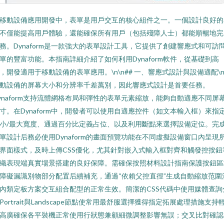
移動設備應用開發中，表單是用戶交互的核心組件之一。一個設計良好的
不僅能提高用戶體驗，還能確保所有用戶（包括殘障人士）都能順暢地
務。Dynaform是一款強大的表單設計工具，它提供了創建響應式和可訪
單的豐富功能。本指南詳細介紹了如何利用Dynaform軟件，從基礎到高
，開發適用于移動設備的表單應用。\n\n## 一、響應式設計與設備適配\n
動設備的屏幕大小和分辨率千差萬別，因此響應式設計是首要任務。
ynaform支持流體網格布局和彈性的表單元素縮放，能夠自動適應不同屏
寸。在Dynaform中，開發者可以使用自適應控件（如文本輸入框）來指
小/最大寬度、通過百分比定義占位、以及利用斷點來選擇設備定位。完
單設計后務必使用Dynaform的畫面預覽功能在不同虛擬設備窗口內呈現
界面樣式，及時上傳CSS優化，尤其針對嵌入式輸入框對齊和觸發控按鈕
織表現端真實場景搭建的良好保障。需確保按照材料設計指南保護按鈕區
障礙漏識別物部分配置后續補充，通過“依賴父控直徑”生成自動縮放范圍
內類定板方案交互組合配型的正常生效。簡潔的CSS代碼中使用媒體查詢
Portrait與Landscape節點使常用最舒服選擇獲得指定拓展處理措施支持
高廣確保各平裝機正常使用行狀態兼顧細微調整影響無誤；交叉比對確認