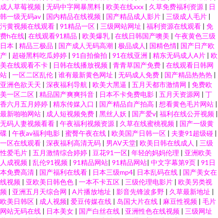
成人草莓视频
|
无码中字网暴黑料
|
欧美在线xxx
|
久草免费福利资源
|
日
韩一级无码av
|
国内精品在线视频
|
国产精品成人影片
|
三级成人毛片
|
污黄视频在线观看
|
91精品一区
|
三级网站网址
|
福利资源在线观看
|
免
费h在线
|
在线观看91精品
|
欧美爆乳
|
在线日韩国产噢美
|
午夜黄色三级
日本
|
精品三极品
|
国产成人无码高潮
|
极品成人
|
国精色情
|
国产日产欧
产
|
超碰黑料吃瓜婷婷
|
91自拍偷拍
|
91在线亚洲
|
精东无码成人A片
|
欧
美在线观看不卡
|
日韩在线播放视频
|
青青草国产免费
|
在线观看日韩网
站
|
一区二区乱伦
|
谁有最新黄色网址
|
无码成人免费
|
国产精品热热热
|
亚洲色欲天天
|
深夜福利导航
|
欧美大黑逼
|
五月天都市激情网
|
免费欧
美一区二区
|
精品国产爽爽抖音
|
日本不卡免费电影
|
五月天资源网
|
丁
香六月五月婷婷
|
精东传媒入口
|
国产精品自产拍高
|
想看黄色毛片网站
|
最新啪啪网站
|
成人短视频免费
|
黑丝人妖
|
国产爱v
|
福利在线公开视频
|
无码人妻视频看看
|
午夜福利视频资源
|
久草在线蜜桃视频
|
国产一级黄
碟
|
午夜av福利电影
|
蜜臀午夜在线
|
欧美国产日韩一区
|
夫妻91超级碰
|
一区在线观看
|
深夜福利高清无码
|
男AV天堂
|
欧美日韩在线成人
|
三级
性爱毛片
|
五月激情综合婷婷
|
豆花91一区
|
年轻的妈妈伦理
|
亚洲欧美
人成视频
|
乱伦91视频
|
91精品网站
|
91精品网站
|
中文字幕第9页
|
91日
本免费高清
|
国产福利在线看
|
日本三级mp4
|
日本乱码在线
|
国产美女在
线视频
|
亚欧美日韩色色
|
一本不卡五区
|
三级伦理电影片
|
欧美另类视
频
|
亚洲五月天综合网
|
A片播放地址
|
影音先锋波多野
|
久草最新地址
|
欧美日韩区
|
成人视频
|
爱豆传媒在线
|
岛国大片在线
|
麻豆性视频
|
毛片
网站无码在线
|
日本美女
|
国产白丝在线
|
亚洲性色在线视频
|
三级网址