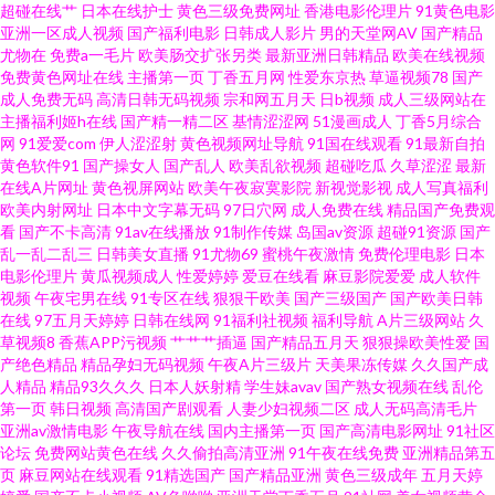
超碰在线艹
日本在线护士
黄色三级免费网址
香港电影伦理片
91黄色电影
区二区不卡熟妇 伊人草久久 91国自在线播放 91视频最新 91在线导航 www狠
亚洲一区成人视频
国产福利电影
日韩成人影片
男的天堂网AV
国产精品
尤物在
免费a一毛片
欧美肠交扩张另类
最新亚洲日韩精品
欧美在线视频
狠插 东方AV最新 91网免费观看 91探花在线播放 日韩一级网站 91福利官 91
免费黄色网址在线
主播第一页
丁香五月网
性爱东京热
草逼视频78
国产
成人免费无码
高清日韩无码视频
宗和网五月天
日b视频
成人三级网站在
主播福利姬h在线
国产精一精二区
基情涩涩网
51漫画成人
丁香5月综合
大神系列黑丝 99热碰碰热精品 精品一线视频 色墦基地 日韩九七 伊人网在9线
网
91爱爱com
伊人涩涩射
黄色视频网址导航
91国在线观看
91最新自拍
黄色软件91
国产操女人
国产乱人
欧美乱欲视频
超碰吃瓜
久草涩涩
最新
综合另类第四页 自拍探花第一页 91超碰免费资源站 91人妻喷水视频 AVwang
在线A片网址
黄色视屏网站
欧美午夜寂寞影院
新视觉影视
成人写真福利
欧美内射网址
日本中文字幕无码
97日穴网
成人免费在线
精品国产免费观
看
国产不卡高清
91av在线播放
91制作传媒
岛国av资源
超碰91资源
国产
久久婷婷美女一区 欧美日韩性爱一区 色悠悠成人视频 亚州九十一区 亚洲97
乱一乱二乱三
日韩美女直播
91尤物69
蜜桃午夜激情
免费伦理电影
日本
电影伦理片
黄瓜视频成人
性爱婷婷
爱豆在线看
麻豆影院爱爱
成人软件
影院 亚洲男人的天堂www wwwAv黑丝 久久国产高潮久久 婷婷成人综合五
视频
午夜宅男在线
91专区在线
狠狠干欧美
国产三级国产
国产欧美日韩
在线
97五月天婷婷
日韩在线网
91福利社视频
福利导航
A片三级网站
久
草视频8
香蕉APP污视频
艹艹艹插逼
国产精品五月天
狠狠操欧美性爱
国
91www豆花 91路cn 91视频在线 日韩电影第二页 五月婷国产 先锋无码中文
产绝色精品
精品孕妇无码视频
午夜A片三级片
天美果冻传媒
久久国产成
人精品
精品93久久久
日本人妖射精
学生妹avav
国产熟女视频在线
乱伦
91次元免费视频 92国产福利 青青草大香蕉影视 日韩精品成人 婷婷五月影院
第一页
韩日视频
高清国产剧观看
人妻少妇视频二区
成人无码高清毛片
亚洲av激情电影
午夜导航在线
国内主播第一页
国产高清电影网址
91社区
论坛
免费网站黄色在线
久久偷拍高清亚洲
91午夜在线免费
亚洲精品第五
新视觉97色色 影音先锋AV一级大片 91官方传谋免费线观看 91看片免费马上
页
麻豆网站在线观看
91精选国产
国产精品亚洲
黄色三级成年
五月天婷