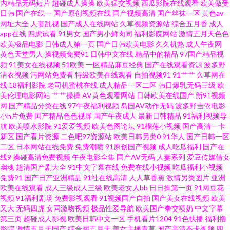
内精品无码短片
超碰成人操操
欧美猛交视频
西瓜影院在线观看
欧美做受
黄视WWW 乱日P欧美 久久韩国精品 精品成人中出国产 国产三四区 国模吧入
日韩
国产在线一
国产原创视频在线
国产视频高清
国产丝袜一区
黄色av
网址大全
人妻乱视
国产成人在线网站
久草视频资源站
综合五月香
成人
口 国产91色在线 成人黄色三级片网站 www恋足com 超碰潮人人操 wwwcom
app在线
四虎试看
91男女
国产男小鲜肉同
福利影院网站
激情五月天色色
欧美极品电影
日韩成人第一页
国产日韩欧美电影
久久机热
成人午夜网
黄色天堂男人
操视频免费91
日韩中文在线
精品中的精品
97国产精品视
黄色 91在线免费观看蜜臀 91熟女视频福利 91图视频在线观看 91社永久入口
频
91美女在线视频
51欧美
一区精品麻豆经典
国产在线观看资源
波多野
洁衣视频
污网站免费看
特级欧美在线观看
自拍视频91
91艹艹
久草网在
91啦中文在线伦 91夫妻电影 91n在线网址观看 91TS人妖另类 91国内在线观
线
18福利影院
老司机蜜桃在线
成人精品一区二区
韩日爆乳无码三级
欧
美伦理电影网站
艹艹操操
AV黄色观看网站
日韩欧美在线国产
新91视频
网
国产精品分类在线
97午夜福利视频
岛国AV动作无码
波多野吉依电影
看 91次源 91pron在线观看 一级日韩AV 亚洲福利视频91 91操机视频 91精品
小h片免费
国产精品色色视屏
国产午夜成人
最新日韩精品
91福利视频导
航
欧美喷水影院
91爱爱视频
欧美色图论坛
91榴莲小视频
国产高清一卡
在线观看免费视频 91色色影院 91视频导航 91秦先生在线视频 91九色蝌蚪国
新区
国产看片资源
二色吧97资源站
欧美日韩另类0
91华人
国产日韩一区
二区
日本网站在线免费
免费潮喷
91原创国产视频
成人吃瓜福利
国产在
线9
操碰高清免费视频
午夜电影全集
国产AV无码
人妻系列
爱豆传媒倩女
产 91福利大全 91福利真实 91黄在线观看黑丝 91豆花视频在线观看 91传媒
幽魂
超清国产剧大全
91中文字幕在线
免费在线小视频
吃瓜福利小视频
免费91
国产日产亚洲精品
91社在线高清
人人草香蕉
激情另类图片
亚洲
在线观收看 91蝌蚪国产 91精品免费视频在线观看 91色色小视频下载 91视频
欧美在线观看
成人三级成人三级
欧美老女人bb
日日操第一页
91网豆花
视频
91福利剧场
免费影视观看
91视频国产自拍
国产美女在线视频
欧美
又大
无码四虎
女同激吻视频
极品性爱导航
欧美国产拳交喷奶
中文字幕
在线豆花 91探花极品 91人人超 91人妖在线 91社视频神马 91熊猫传媒 91网
第三页
超碰成人影视
欧美日韩中文一区
手机看片1204
91色快播
福利撸
影院
激情五月天国产
综合网五月天
美女主播青草
国产高清不卡视频
四