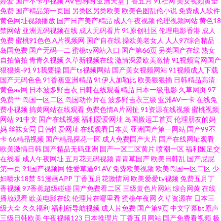
婷爱
国产不卡小视频
AV色哟哟
亚洲天堂丁香五月
91社网
美女视频黄全
看 97电影院色 成人亚洲日韩欧美 岛国福利社 欧美日韩国产a视频 91n在线观
免费
国产精品第一页国
另类区另类欧美
欧美色图乱伦小说
免费成人软件
黄色网址视频播放
国产日产美产精品
成人午夜视频
伦理视频网站
黄色18
禁网站
亚洲无码视频在线
成人无码看片
91原创社区
伦理电影香港
成人
看 91深夜影院色 91伊人基地 97色色狼友 国产第十页 精品热99久久 欧美日
免费
蜜桃91色色
A片视频网
国产自在线
操欧美老女人
人人97综合精品
岛国免费
国产无码一二
蜜桃tv网站入口
国产第66页
另类国产在线
熟女
韩成人免费 先锋资源人妻 91国模在线 97涩国一产精品久久 传媒卡一卡二传
自拍偷拍
青青久视频
久草新视频在线
激情深爱欧美激情
91视频官网国产
狠狠操-91
91我要操
国产ts视频网站
国产美女视频网站
91视频成人下载
国产无码色色
91香蕉亚洲精品
91伊人加勒比
欧美狠狠插
日韩精品高清
媒 欧美人兽乱交 手机看片福利盒子 先锋资源欧美 91prom破解 91网站视频在
黄色av网
日本波多野吉衣
日韩在线观看精品
日本一级电影
久草网页
97
免费艹
岛国一区二区
岛国动作片在
波多野吉衣三级
亚洲AV一卡
在线免
线观看 激情文学怡春院 福利1000av 三级片com 伊人影院东京热 91V小视频
费小视频
搞黄网站在线观看
免费色情A片网扯
91资源在线视频
蜜桃视频
网站
91中文
国产在线视频
福利爱爱网址
岛国搬运工首页
伦理朋友的妈
妈
丝袜女同
日韩性爱网址
在线观看日本黄
亚洲国产第一网站
国产99不
91韩国 91茄子蜜桃 www久久青草 久久欧美毛 青娱乐99在线 先锋av成人色影
卡
66精品视频
国产精品探花一区
成人免费国产大片
国产在线网址观看
欧美激情日韩
国产精品无码亚洲
国产一区二区黄片
喷潮一区
福利姬足交
院 亚洲熟妇爱ab 91视频在线观看免费大全 浮淫久视频网站 韩国AA毛片 久草
在线看
成人午夜网址
五月花无码视频
青青草国产
欧美日韩乱
国产屁屁
第一页
91国产视频网
性爱草逼91AV
免费欧美视频
欧美岛国一区二区
少
妇喷水18禁
51漫画APP
丁香五月花激情网
欧美爱爱tv视频
免费五月丁
资源免费网 日韩肏屄精品视频 91n视频网站在线看 91猫先生在线播放 肏屄五
香视频
97香蕉超级碰碰
国产免费看二区
三级黄色片网站
综合网黄
在线
播放观看
欧美电影在线
伦理片在哪里看
蜜桃午夜网
久草资源在
日本三
月天 抖阴免费网页 九九国产伊人网 欧美亚洲另类在线 91大片免费看 成人91
级大全
久久福利
福利所导航视频
成人片免费
国产第9页
中文字幕bt原声
三级日韩欧美
午夜视频123
日本推理片
丁香五月网站
国产免费看视频
极