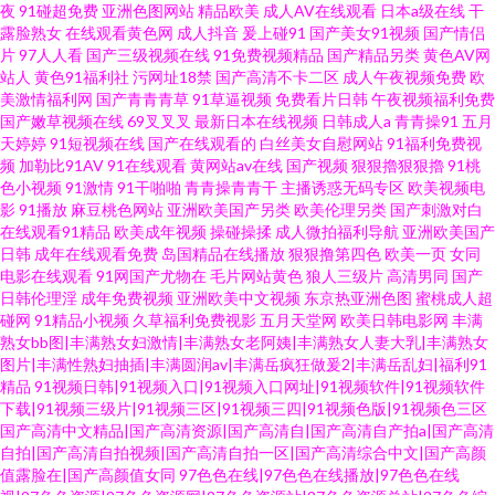
夜
91碰超免费
亚洲色图网站
精品欧美
成人AV在线观看
日本a级在线
干
露脸熟女
在线观看黄色网
成人抖音
爰上碰91
国产美女91视频
国产情侣
片
97人人看
国产三级视频在线
91免费视频精品
国产精品另类
黄色AV网
站人
黄色91福利社
污网址18禁
国产高清不卡二区
成人午夜视频免费
欧
美激情福利网
国产青青青草
91草逼视频
免费看片日韩
午夜视频福利免费
国产嫩草视频在线
69叉叉叉
最新日本在线视频
日韩成人a
青青操91
五月
天婷婷
91短视频在线
国产在线观看的
白丝美女自慰网站
91福利免费视
频
加勒比91AV
91在线观看
黄网站av在线
国产视频
狠狠擼狠狠擼
91桃
色小视频
91激情
91干啪啪
青青操青青干
主播诱惑无码专区
欧美视频电
影
91播放
麻豆桃色网站
亚洲欧美国产另类
欧美伦理另类
国产刺激对白
在线观看91精品
欧美成年视频
操碰操揉
成人微拍福利导航
亚洲欧美国产
日韩
成年在线观看免费
岛国精品在线播放
狠狠撸第四色
欧美一页
女同
电影在线观看
91网国产尤物在
毛片网站黄色
狼人三级片
高清男同
国产
日韩伦理淫
成年免费视频
亚洲欧美中文视频
东京热亚洲色图
蜜桃成人超
碰网
91精品小视频
久草福利免费视影
五月天堂网
欧美日韩电影网
丰满
熟女bb图|丰满熟女妇激情|丰满熟女老阿姨|丰满熟女人妻大乳|丰满熟女
图片|丰满性熟妇抽插|丰满圆润av|丰满岳疯狂做爰2|丰满岳乱妇|福利91
精品
91视频日韩|91视频入口|91视频入口网址|91视频软件|91视频软件
下载|91视频三级片|91视频三区|91视频三四|91视频色版|91视频色三区
国产高清中文精品|国产高清资源|国产高清自|国产高清自产拍a|国产高清
自拍|国产高清自拍视频|国产高清自拍一区|国产高清综合中文|国产高颜
值露脸在|国产高颜值女同
97色色在线|97色色在线播放|97色色在线