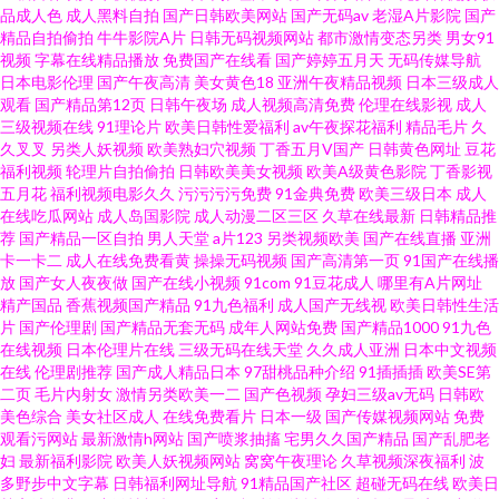
品成人色
成人黑料自拍
国产日韩欧美网站
国产无码av
老湿A片影院
国产
网站 欧美日韩性爱悠悠 91次员 成人a∨∨在线 久久肏屄视频呢 日韩精品在线
精品自拍偷拍
牛牛影院A片
日韩无码视频网站
都市激情变态另类
男女91
视频
字幕在线精品播放
免费国产在线看
国产婷婷五月天
无码传媒导航
播放视频 亚洲天堂三级片 91大神com 91视频porn蝌蚪 豆花社区 蜜桃精品伊
日本电影伦理
国产午夜高清
美女黄色18
亚洲午夜精品视频
日本三级成人
观看
国产精品第12页
日韩午夜场
成人视频高清免费
伦理在线影视
成人
三级视频在线
91理论片
欧美日韩性爱福利
av午夜探花福利
精品毛片
久
人 尤物无码免费观看 91在现免费看 大香蕉伊人在97 黄色天堂网 欧美成人日
久叉叉
另类人妖视频
欧美熟妇穴视频
丁香五月V国产
日韩黄色网址
豆花
福利视频
轮理片自拍偷拍
日韩欧美美女视频
欧美A级黄色影院
丁香影视
韩 色色欧美久 91夫妻生活超碰 97超碰自拍 国产91尤物视频网址 玖玖情色资
五月花
福利视频电影久久
污污污污免费
91金典免费
欧美三级日本
成人
在线吃瓜网站
成人岛国影院
成人动漫二区三区
久草在线最新
日韩精品推
荐
国产精品一区自拍
男人天堂
a片123
另类视频欧美
国产在线直播
亚洲
源 日韩日韩日韩日韩日 五月天婷婷色图 色交亚韩 超碰资源网 精品热热色色
卡一卡二
成人在线免费看黄
操操无码视频
国产高清第一页
91国产在线播
放
国产女人夜夜做
国产在线小视频
91com
91豆花成人
哪里有A片网址
91色精品网站 国产熟妇一区二区视频 久久欧美 日韩久草黄色电影视频
精产国品
香蕉视频国产精品
91九色福利
成人国产无线视
欧美日韩性生活
片
国产伦理剧
国产精品无套无码
成年人网站免费
国产精品1000
91九色
在线视频
日本伦理片在线
三级无码在线天堂
久久成人亚洲
日本中文视频
91She视频 91精选变态直播 91探花在线观看百度 av久久草青青草原 岛国无
在线
伦理剧推荐
国产成人精品日本
97甜桃品种介绍
91插插插
欧美SE第
二页
毛片内射女
激情另类欧美一二
国产色视频
孕妇三级av无码
日韩欧
码网址一区二区 超碰诱惑 伊人网91 成人在线观看第七页 黃色軟件香蕉 日本
美色综合
美女社区成人
在线免费看片
日本一级
国产传媒视频网站
免费
观看污网站
最新激情h网站
国产喷浆抽搐
宅男久久国产精品
国产乱肥老
妇
最新福利影院
欧美人妖视频网站
窝窝午夜理论
久草视频深夜福利
波
小网站一区二E 91福利无毒不卡 wwwse男人天 麻豆操继母 最新国产伊人久
多野步中文字幕
日韩福利网址导航
91精品国产社区
超碰无码在线
欧美日