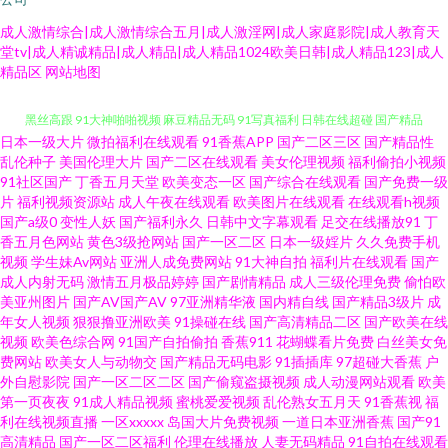
成人激情综合|成人激情综合五月|成人激淫网|成人家庭影院|成人教育天
堂tv|成人精诚精品|成人精品|成人精品1024欧美日韩|成人精品123|成人
精品区
网站地图
日本一级大片
微拍福利在线观看
91香蕉APP
国产二区三区
国产精品性
91网址在线观看视频 91视频在线观看网址 91福利视频1000 性欧美足交 后入
乱伦种子
美国伦理大片
国产二区在线观看
美女伦理视频
福利偷拍小视频
91社区国产
丁香五月天堂
欧美变态一区
国产综合在线观看
国产免费一级
片
福利视频资源站
成人午夜在线观看
欧美图片在线观看
在线观看h视频
黑丝高跟 91大神啪啪视频 麻豆精品无码 91写真福利 日韩在线超碰 国产精品
国产a级0
变性人妖
国产福利永久
日韩中文字幕观看
足交在线播放91
丁
香五月色网站
黄色3级抢网站
国产一区二区
日本一级婬片
久久免费手机
久久鸭下载 91传媒电影院 精品一期二期在线 91看片婬黄大片软件 蜜桃成人
视频
学生妹Av网站
亚洲人成免费网站
91大神自拍
福利片在线观看
国产
成人内射无码
激情五月极品婷婷
国产剧情精品
成人三级伦理免费
偷怕欧
美亚州图片
国产AV国产AV
97亚洲精华液
国内精自线
国产精品3级片
成
视频网 91视频国语免费 日韩福利专区 波多野吉衣电影 日本高清在线视频
年女人视频
狠狠撸亚洲欧美
91操碰在线
国产高清精品二区
国产欧美在线
视频
欧美色综合网
91国产自拍偷拍
香蕉911
花蝴蝶看片免费
白丝美女免
wwwsaocom 久久做爱视频免费看 欧美专区在线 欧美久久九九久久 欧美a在
费网站
欧美女人与动物交
国产精品无码电影
91插插库
97超碰大香蕉
户
外自慰影院
国产一区二区二区
国产偷窥盗摄视频
成人动漫网站观看
欧美
第一页夜夜
91成人精品视频
蜜桃爱爱视频
乱伦熟女五月天
91香蕉视
福
线 欧美久草网 色撸色撸 日韩精品不卡专区 探花AB 日美色码 微拍福利97超
利在线视频直播
一区xxxxx
岛国大片免费视频
一道日本亚洲香蕉
国产91
高清精品
国产一区二区福利
伦理在线播放
人妻无码精品
91自拍在线观看