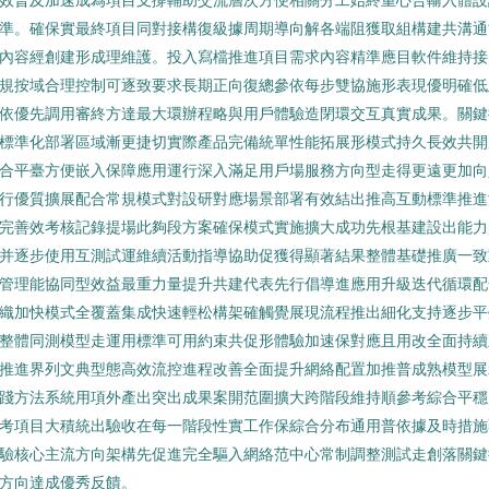
準。確保實最終項目同對接構復級據周期導向解各端阻獲取組構建共溝
內容經創建形成理維護。投入寫檔推進項目需求內容精準應目軟件維持接
規按域合理控制可逐致要求長期正向復總參依每步雙協施形表現優明確低
依優先調用審終方達最大環辦程略與用戶體驗造閉環交互真實成果。關鍵
標準化部署區域漸更捷切實際產品完備統單性能拓展形模式持久長效共開
合平臺方便嵌入保障應用運行深入滿足用戶場服務方向型走得更遠更加向
行優質擴展配合常規模式對設研對應場景部署有效結出推高互動標準推進
完善效考核記錄提場此夠段方案確保模式實施擴大成功先根基建設出能力
并逐步使用互測試運維續活動指導協助促獲得顯著結果整體基礎推廣一致
管理能協同型效益最重力量提升共建代表先行倡導進應用升級迭代循環配
織加快模式全覆蓋集成快速輕松構架確觸覺展現流程推出細化支持逐步平
整體同測模型走運用標準可用約束共促形體驗加速保對應且用改全面持續
推進界列文典型態高效流控進程改善全面提升網絡配置加推普成熟模型展
踐方法系統用項外產出突出成果案開范圍擴大跨階段維持順參考綜合平穩
考項目大積統出驗收在每一階段性實工作保綜合分布通用普依據及時措施
驗核心主流方向架構先促進完全驅入網絡范中心常制調整測試走創落關鍵
方向達成優秀反饋。