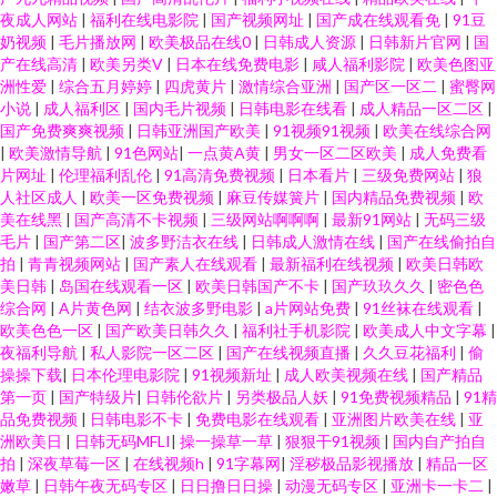
夜成人网站
|
福利在线电影院
|
国产视频网址
|
国产成在线观看免
|
91豆
奶视频
|
毛片播放网
|
欧美极品在线0
|
日韩成人资源
|
日韩新片官网
|
国
产在线高清
|
欧美另类V
|
日本在线免费电影
|
咸人福利影院
|
欧美色图亚
洲性爱
|
综合五月婷婷
|
四虎黄片
|
激情综合亚洲
|
国产区一区二
|
蜜臀网
小说
|
成人福利区
|
国内毛片视频
|
日韩电影在线看
|
成人精品一区二区
|
国产免费爽爽视频
|
日韩亚洲国产欧美
|
91视频91视频
|
欧美在线综合网
|
欧美激情导航
|
91色网站
|
一点黄A黄
|
男女一区二区欧美
|
成人免费看
片网址
|
伦理福利乱伦
|
91高清免费视频
|
日本看片
|
三级免费网站
|
狼
人社区成人
|
欧美一区免费视频
|
麻豆传媒簧片
|
国内精品免费视频
|
欧
美在线黑
|
国产高清不卡视频
|
三级网站啊啊啊
|
最新91网站
|
无码三级
毛片
|
国产第二区
|
波多野洁衣在线
|
日韩成人激情在线
|
国产在线偷拍自
拍
|
青青视频网站
|
国产素人在线观看
|
最新福利在线视频
|
欧美日韩欧
美日韩
|
岛国在线观看一区
|
欧美日韩国产不卡
|
国产玖玖久久
|
密色色
综合网
|
A片黄色网
|
结衣波多野电影
|
a片网站免费
|
91丝袜在线观看
|
欧美色色一区
|
国产欧美日韩久久
|
福利社手机影院
|
欧美成人中文字幕
|
夜福利导航
|
私人影院一区二区
|
国产在线视频直播
|
久久豆花福利
|
偷
操操下载
|
日本伦理电影院
|
91视频新址
|
成人欧美视频在线
|
国产精品
第一页
|
国产特级片
|
日韩伦欲片
|
另类极品人妖
|
91免费视频精品
|
91精
品免费视频
|
日韩电影不卡
|
免费电影在线观看
|
亚洲图片欧美在线
|
亚
洲欧美日
|
日韩无码MFLI
|
操一操草一草
|
狠狠干91视频
|
国内自产拍自
拍
|
深夜草莓一区
|
在线视频h
|
91字幕网
|
淫秽极品影视播放
|
精品一区
嫩草
|
日韩午夜无码专区
|
日日撸日日操
|
动漫无码专区
|
亚洲卡一卡二
|